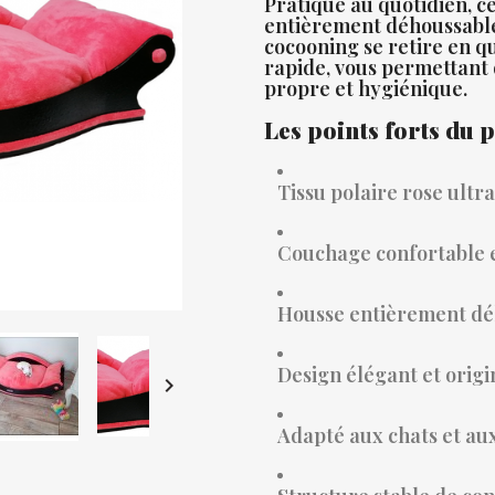
Pratique au quotidien, ce
entièrement déhoussable
cocooning se retire en 
rapide, vous permettant
propre et hygiénique.
Les points forts du 
Tissu polaire rose ultr
Couchage confortable e
Housse entièrement déh
Design élégant et origin

Adapté aux chats et aux