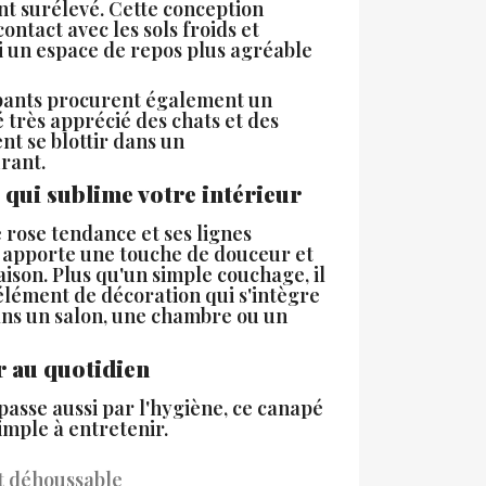
t surélevé. Cette conception
ontact avec les sols froids et
i un espace de repos plus agréable
pants procurent également un
 très apprécié des chats et des
nt se blottir dans un
rant.
 qui sublime votre intérieur
e rose tendance et ses lignes
 apporte une touche de douceur et
ison. Plus qu'un simple couchage, il
élément de décoration qui s'intègre
s un salon, une chambre ou un
r au quotidien
passe aussi par l'hygiène, ce canapé
imple à entretenir.
t déhoussable