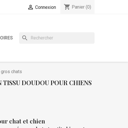
shopping_cart

Panier
(0)
Connexion
search
OIRES
 gros chats
N TISSU DOUDOU POUR CHIENS
our chat et chien