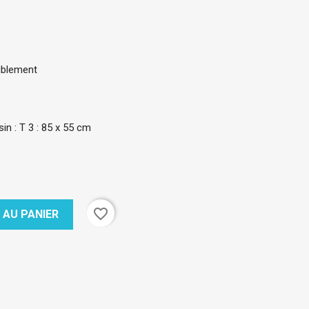
eublement
n : T 3 : 85 x 55 cm
favorite_border
 AU PANIER