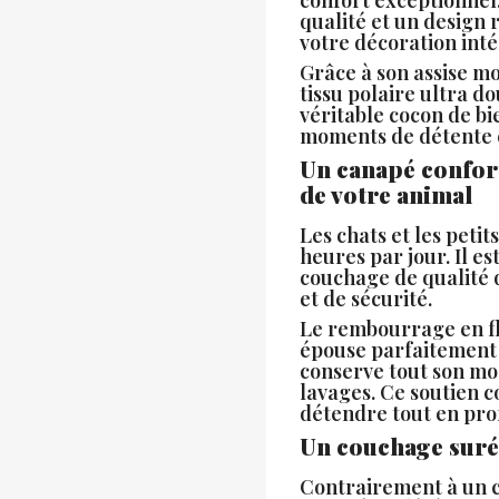
qualité et un design 
votre décoration inté
Grâce à son assise m
tissu polaire ultra d
véritable cocon de bie
moments de détente et
Un canapé confort
de votre animal
Les chats et les petit
heures par jour. Il es
couchage de qualité 
et de sécurité.
Le rembourrage en f
épouse parfaitement 
conserve tout son m
lavages. Ce soutien c
détendre tout en pro
Un couchage suré
Contrairement à un c