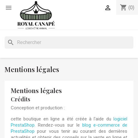
shopping_cart


(0)
search
Mentions légales
Mentions légales
Crédits
Conception et production :
cette boutique en ligne a été créée à l'aide du
logiciel
PrestaShop.
Rendez-vous sur le
blog e-commerce de
PrestaShop
pour vous tenir au courant des dernières
actualités et obtenir des conseils sur la vente en ligne et