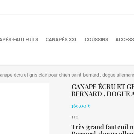
APÉS-FAUTEUILS
CANAPÉS XXL
COUSSINS
ACCESS
anape écru et gris clair pour chien saint-bernard , dogue allemand 
CANAPE ÉCRU ET GR
BERNARD , DOGUE A
169,00 €
TTC
Très grand fauteuil m
Bernard, dogue allema