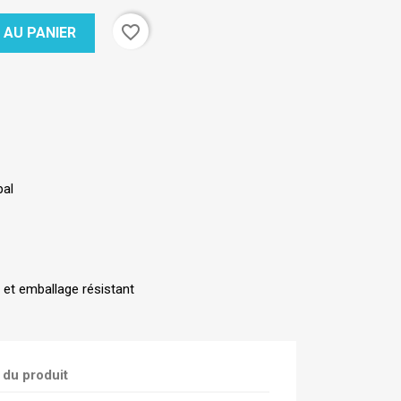
favorite_border
 AU PANIER
pal
 et emballage résistant
 du produit