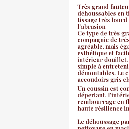
Très grand fauteui
déhoussables en t
tissage très lourd 
l'abrasion
Ce type de très gr
compagnie de très 
agréable, mais ég
esthétique et faci
intérieur douillet.
simple à entreteni
démontables. Le co
accoudoirs gris cl
Un coussin est co
déperlant, l'intér
rembourrage en f
haute résilience i
Le déhoussage par 
nettoyage en mac