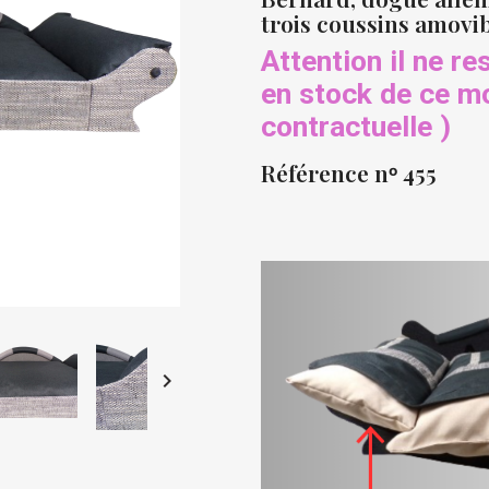
trois coussins amovib
Attention il ne r
en stock de ce m
contractuelle )
Référence nᵒ 455
