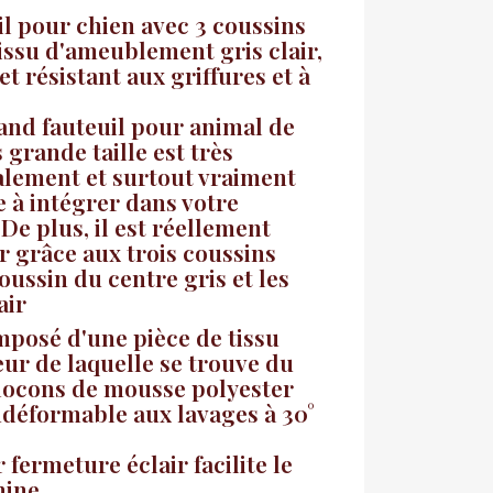
l pour chien avec 3 coussins
issu d'ameublement gris clair,
et résistant aux griffures et à
and fauteuil pour animal de
grande taille est très
alement et surtout vraiment
le à intégrer dans votre
 De plus, il est réellement
r grâce aux trois coussins
ussin du centre gris et les
air
mposé d'une pièce de tissu
ieur de laquelle se trouve du
locons de mousse polyester
ndéformable aux lavages à 30°
fermeture éclair facilite le
hine