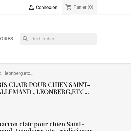
shopping_cart

Panier
(0)
Connexion
search
OIRES
, leonberg,etc...
IS CLAIR POUR CHIEN SAINT-
LLEMAND , LEONBERG,ETC...
arron clair pour chien Saint-
nd, Leonberg, etc., réalisé avec