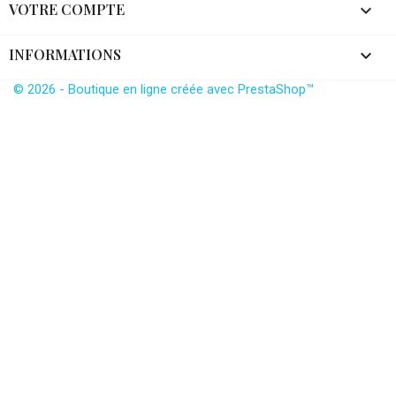
VOTRE COMPTE

INFORMATIONS
keyboard_arrow_down
© 2026 - Boutique en ligne créée avec PrestaShop™