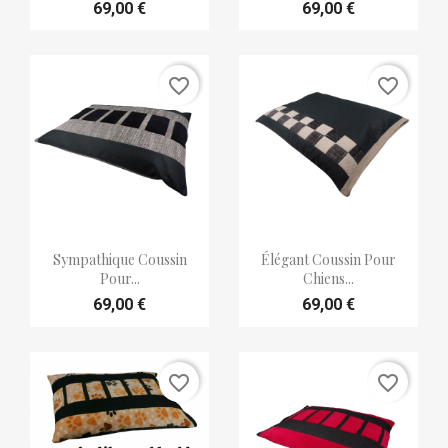
69,00 €
69,00 €
favorite_border
favorite_border


Aperçu rapide
Aperçu rapide
Sympathique Coussin
Élégant Coussin Pour
Pour...
Chiens...
69,00 €
69,00 €
favorite_border
favorite_border