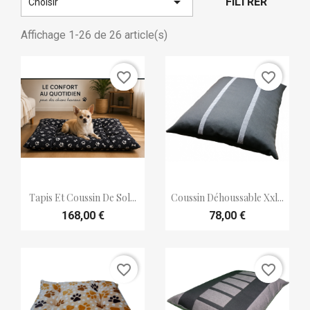

FILTRER
Choisir
Affichage 1-26 de 26 article(s)
favorite_border
favorite_border


Aperçu rapide
Aperçu rapide
Tapis Et Coussin De Sol...
Coussin Déhoussable Xxl...
168,00 €
78,00 €
favorite_border
favorite_border