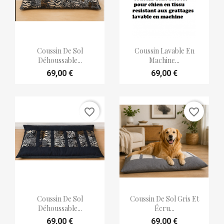


Aperçu rapide
Aperçu rapide
Coussin De Sol
Coussin Lavable En
Déhoussable...
Machine...
69,00 €
69,00 €
favorite_border
favorite_border


Aperçu rapide
Aperçu rapide
Coussin De Sol
Coussin De Sol Gris Et
Déhoussable...
Écru...
69,00 €
69,00 €