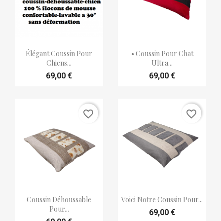


Aperçu rapide
Aperçu rapide
Élégant Coussin Pour
• Coussin Pour Chat
Chiens...
Ultra...
69,00 €
69,00 €
favorite_border
favorite_border


Aperçu rapide
Aperçu rapide
Coussin Déhoussable
Voici Notre Coussin Pour...
Pour...
69,00 €