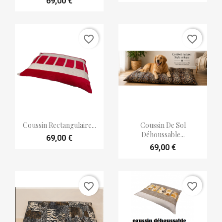
69,00 €
favorite_border
favorite_border


Aperçu rapide
Aperçu rapide
Coussin Rectangulaire...
Coussin De Sol
Déhoussable...
69,00 €
69,00 €
favorite_border
favorite_border