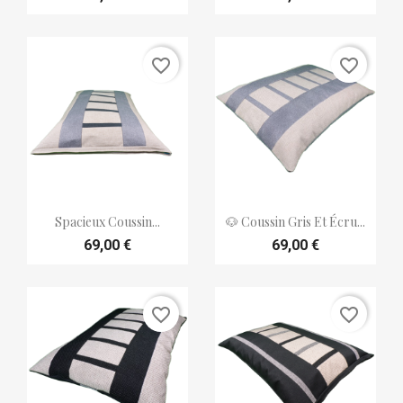
favorite_border
favorite_border


Aperçu rapide
Aperçu rapide
Spacieux Coussin...
🐶 Coussin Gris Et Écru...
69,00 €
69,00 €
favorite_border
favorite_border