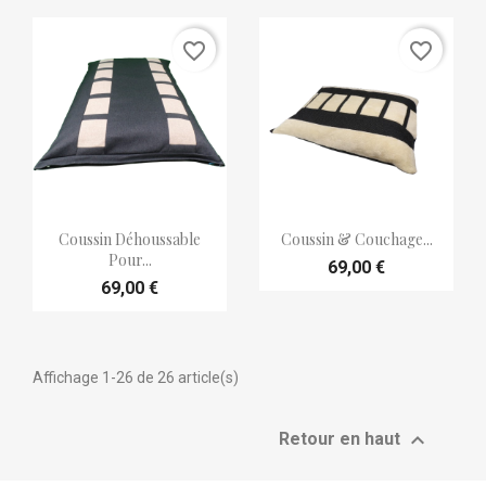
favorite_border
favorite_border


Aperçu rapide
Aperçu rapide
Coussin Déhoussable
Coussin & Couchage...
Pour...
69,00 €
69,00 €
Affichage 1-26 de 26 article(s)

Retour en haut