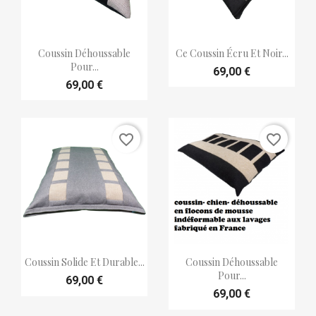


Aperçu rapide
Aperçu rapide
Coussin Déhoussable
Ce Coussin Écru Et Noir...
Pour...
69,00 €
69,00 €
favorite_border
favorite_border


Aperçu rapide
Aperçu rapide
Coussin Solide Et Durable...
Coussin Déhoussable
Pour...
69,00 €
69,00 €