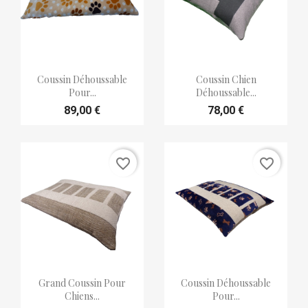


Aperçu rapide
Aperçu rapide
Coussin Déhoussable
Coussin Chien
Pour...
Déhoussable...
89,00 €
78,00 €
favorite_border
favorite_border


Aperçu rapide
Aperçu rapide
Grand Coussin Pour
Coussin Déhoussable
Chiens...
Pour...